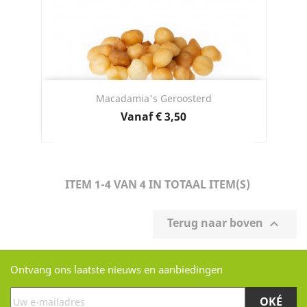
Macadamia's Geroosterd
Prijs
Vanaf
€ 3,50
ITEM 1-4 VAN 4 IN TOTAAL ITEM(S)
Terug naar boven

Ontvang ons laatste nieuws en aanbiedingen