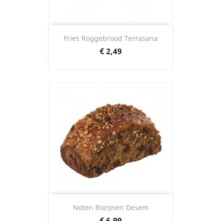
Fries Roggebrood Terrasana
Prijs
€ 2,49
Noten Rozijnen Desem
Prijs
€ 6,99