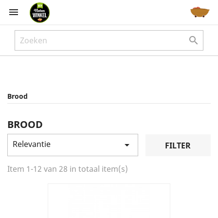



Brood
BROOD
Relevantie

FILTER
Item 1-12 van 28 in totaal item(s)