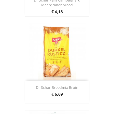
Dr Schar Pain Campagnard
Meergranenbrood
Prijs
€ 4,18
Dr Schar Broodmix Bruin
Prijs
€ 6,69