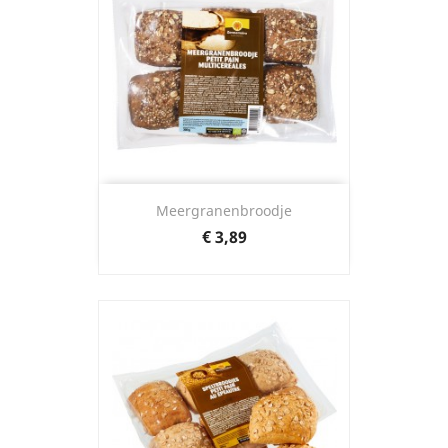
Meergranenbroodje
Prijs
€ 3,89