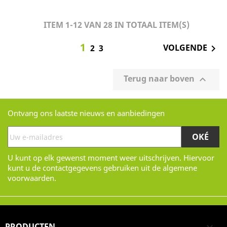
ITEM 1-12 VAN 28 IN TOTAAL ITEM(S)
1
VOLGENDE

2
3
Terug naar boven

Ontvang ons laatste nieuws en aanbiedingen
U kunt op elk gewenst moment weer uitschrijven. Hiervoor
kunt u de contactgegevens gebruiken uit de algemene
voorwaarden.
PRODUCTEN