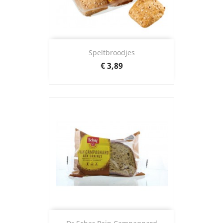
Speltbroodjes
Prijs
€ 3,89