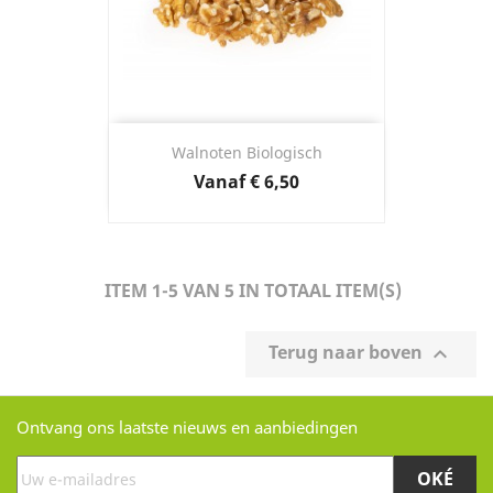
Walnoten Biologisch
Prijs
Vanaf
€ 6,50
ITEM 1-5 VAN 5 IN TOTAAL ITEM(S)
Terug naar boven

Ontvang ons laatste nieuws en aanbiedingen