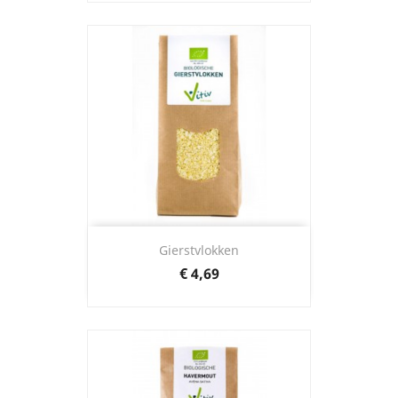
Gierstvlokken
Prijs
€ 4,69