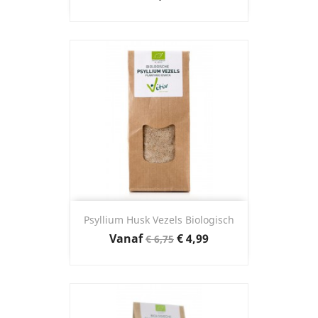
Psyllium Husk Vezels Biologisch
Normale
Prijs
Vanaf
€ 4,99
€ 6,75
prijs