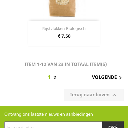
Rijstvlokken Biologisch
Prijs
€ 7,50
ITEM 1-12 VAN 23 IN TOTAAL ITEM(S)
1
VOLGENDE

2
Terug naar boven

Ontvang ons laatste nieuws en aanbiedingen