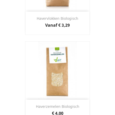
Havervlokken Biologisch
Prijs
Vanaf
€ 3,29
Haverzemelen Biologisch
Prijs
€ 4,00