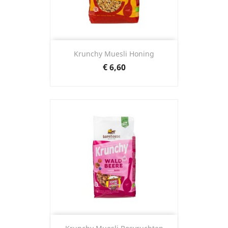
Krunchy Muesli Honing
Prijs
€ 6,60