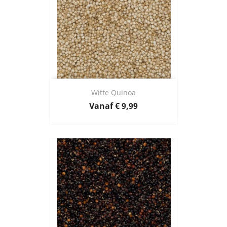
Witte Quinoa
Prijs
Vanaf
€ 9,99