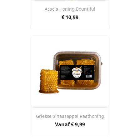
Acacia Honing Bountiful
Prijs
€ 10,99
Griekse Sinaasappel Raathoning
Prijs
Vanaf
€ 9,99