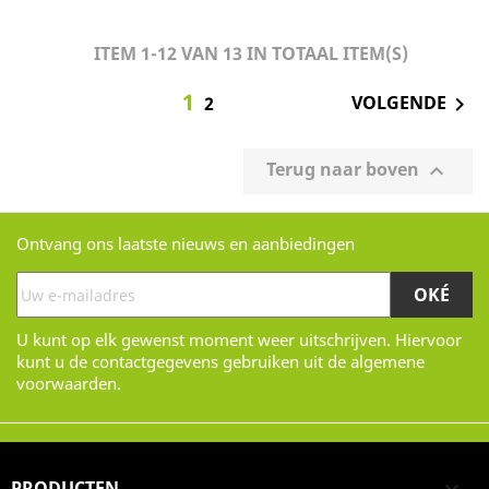
ITEM 1-12 VAN 13 IN TOTAAL ITEM(S)
1
VOLGENDE

2
Terug naar boven

Ontvang ons laatste nieuws en aanbiedingen
U kunt op elk gewenst moment weer uitschrijven. Hiervoor
kunt u de contactgegevens gebruiken uit de algemene
voorwaarden.
PRODUCTEN