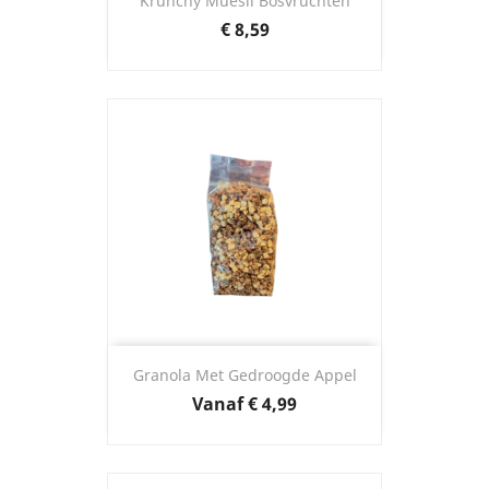
Krunchy Muesli Bosvruchten
Prijs
€ 8,59
Granola Met Gedroogde Appel
Prijs
Vanaf
€ 4,99