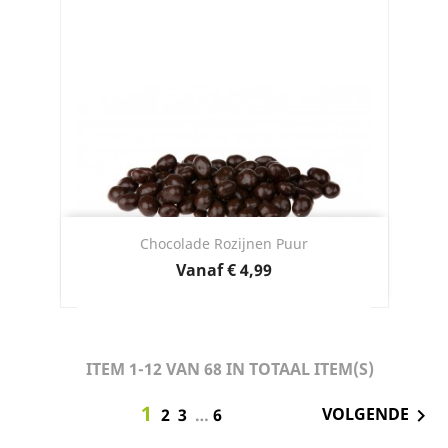
Chocolade Rozijnen Puur
Prijs
Vanaf
€ 4,99
ITEM 1-12 VAN 68 IN TOTAAL ITEM(S)
1
VOLGENDE

2
3
…
6