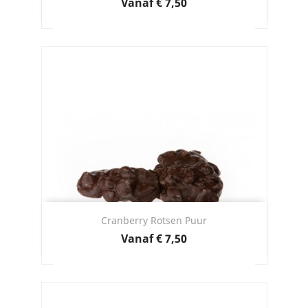
Prijs
Vanaf
€ 7,50
Cranberry Rotsen Puur
Prijs
Vanaf
€ 7,50