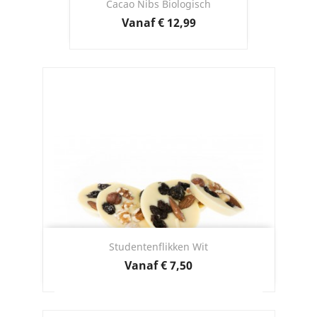
Cacao Nibs Biologisch
Prijs
Vanaf
€ 12,99
Studentenflikken Wit
Prijs
Vanaf
€ 7,50