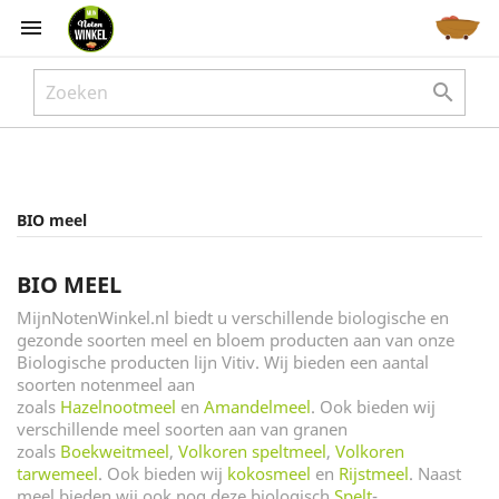



BIO meel
BIO MEEL
MijnNotenWinkel.nl biedt u verschillende biologische en
gezonde soorten meel en bloem producten aan van onze
Biologische producten lijn Vitiv. Wij bieden een aantal
soorten notenmeel aan
zoals
Hazelnootmeel
en
Amandelmeel
. Ook bieden wij
verschillende meel soorten aan van granen
zoals
Boekweitmeel
,
Volkoren speltmeel
,
Volkoren
tarwemeel
. Ook bieden wij
kokosmeel
en
Rijstmeel
. Naast
meel bieden wij ook nog deze biologisch
Spelt
-