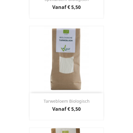
Prijs
Vanaf
€ 5,50
Tarwebloem Biologisch
Prijs
Vanaf
€ 5,50