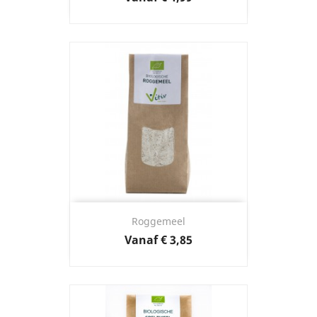
Roggemeel
Prijs
Vanaf
€ 3,85