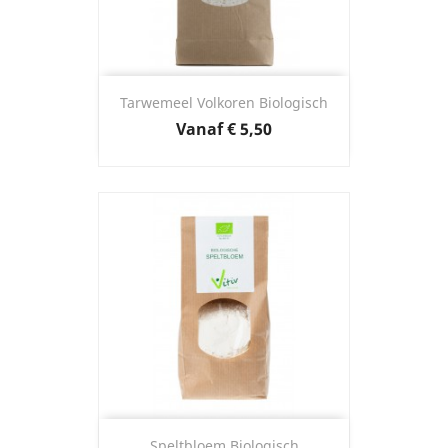
Tarwemeel Volkoren Biologisch
Prijs
Vanaf
€ 5,50
Speltbloem Biologisch