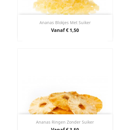
Ananas Blokjes Met Suiker
Prijs
Vanaf
€ 1,50
Ananas Ringen Zonder Suiker
Prijs
Vanaf
€ 3,50