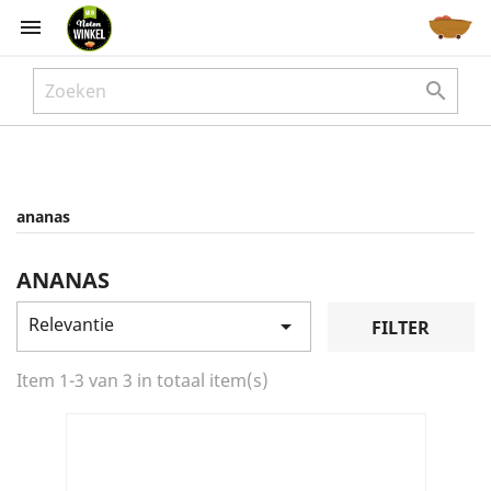



ananas
ANANAS
Relevantie

FILTER
Item 1-3 van 3 in totaal item(s)