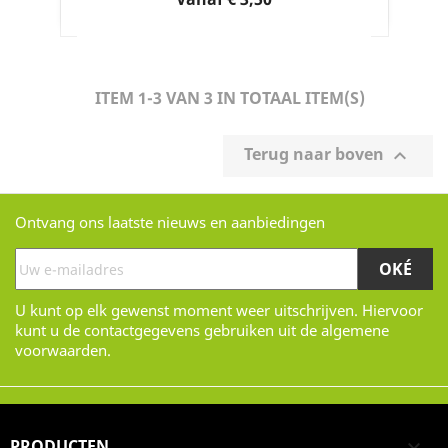
ITEM 1-3 VAN 3 IN TOTAAL ITEM(S)
Terug naar boven

Ontvang ons laatste nieuws en aanbiedingen
U kunt op elk gewenst moment weer uitschrijven. Hiervoor
kunt u de contactgegevens gebruiken uit de algemene
voorwaarden.
PRODUCTEN
