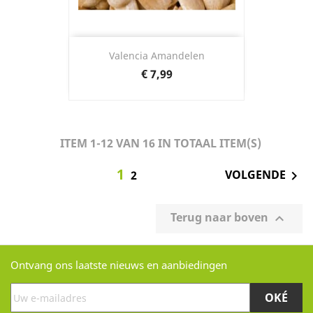
Valencia Amandelen
Prijs
€ 7,99
ITEM 1-12 VAN 16 IN TOTAAL ITEM(S)
1
VOLGENDE

2
Terug naar boven

Ontvang ons laatste nieuws en aanbiedingen