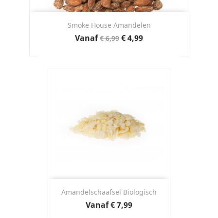
Smoke House Amandelen
Normale
Prijs
Vanaf
€ 4,99
€ 6,99
prijs
Amandelschaafsel Biologisch
Prijs
Vanaf
€ 7,99