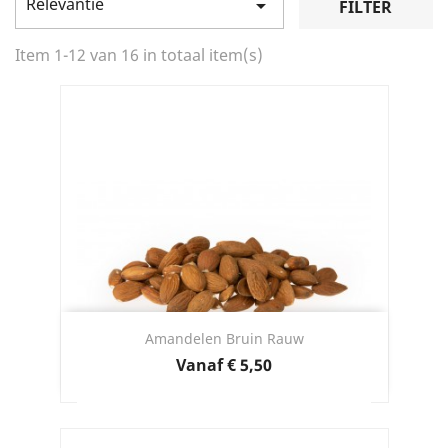
Relevantie

FILTER
Item 1-12 van 16 in totaal item(s)
Amandelen Bruin Rauw
Prijs
Vanaf
€ 5,50