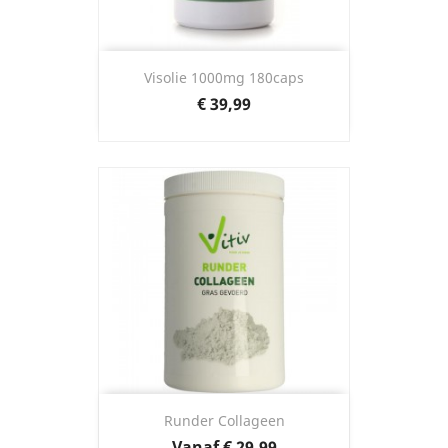
Visolie 1000mg 180caps
Prijs
€ 39,99
Runder Collageen
Prijs
Vanaf
€ 29,99