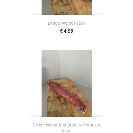
Droge Worst Peper
Prijs
€ 4,99
Droge Worst Met Stukjes Remeker
Kaas