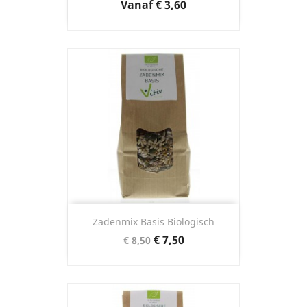
Prijs
Vanaf
€ 3,60
Zadenmix Basis Biologisch
Normale
Prijs
€ 7,50
€ 8,50
prijs