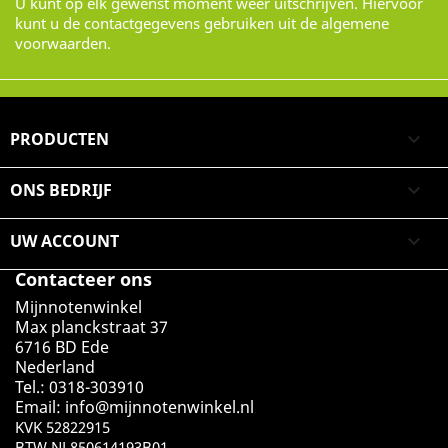
U kunt op elk gewenst moment weer uitschrijven. Hiervoor
kunt u de contactgegevens gebruiken uit de algemene
voorwaarden.
PRODUCTEN

ONS BEDRIJF

UW ACCOUNT

Contacteer ons
Mijnnotenwinkel
Max planckstraat 37
6716 BD Ede
Nederland
Tel.: 0318-303910
Email:
info@mijnnotenwinkel.nl
KVK 52822915
BTW NL850614193B01