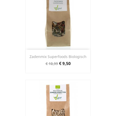
Zadenmix Superfoods Biologisch
Normale
Prijs
€ 9,50
€ 10,99
prijs