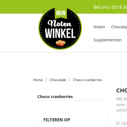
Bel ons:
0318-3
Noten
Chocola
Supplementen
Home
Chocolade
Choco cranberries
CHO
Choco cranberries
Wij b
voor
verkr
FILTEREN OP
Er zi