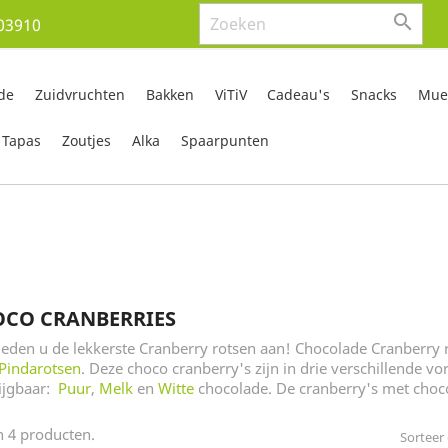

03910
de
Zuidvruchten
Bakken
ViTiV
Cadeau's
Snacks
Mues
Tapas
Zoutjes
Alka
Spaarpunten
CO CRANBERRIES
ieden u de lekkerste Cranberry rotsen aan! Chocolade Cranberry ro
Pindarotsen
. Deze choco cranberry's zijn in drie verschillende vo
ijgbaar:
Puur
,
Melk
en
Witte
chocolade. De cranberry's met chocol
jn 4 producten.
Sorteer