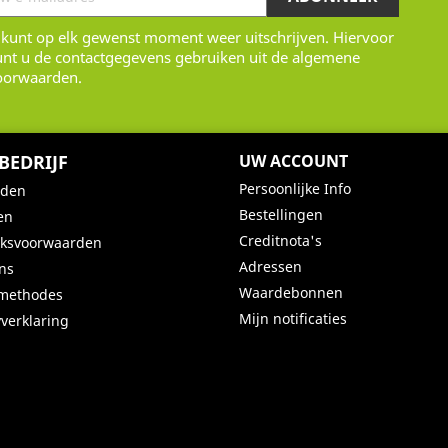
 kunt op elk gewenst moment weer uitschrijven. Hiervoor
unt u de contactgegevens gebruiken uit de algemene
oorwaarden.
BEDRIJF
UW ACCOUNT
Persoonlijke Info
nden
Bestellingen
en
Creditnota's
iksvoorwaarden
Adressen
ns
Waardebonnen
lmethodes
Mijn notificaties
yverklaring