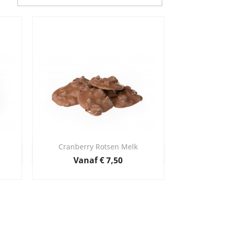
Cranberry Rotsen Melk
Snel bekijken

Prijs
Vanaf
€ 7,50