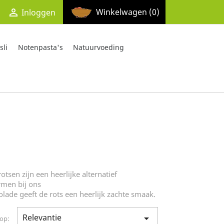

Winkelwagen
(0)
Inloggen
li
Notenpasta's
Natuurvoeding
tsen zijn een heerlijke alternatief
rmen bij ons
ade geeft de rots een heerlijk zachte smaak.
Relevantie

 op: