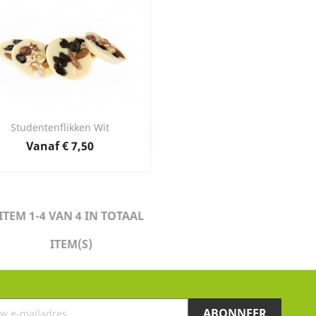
Studentenflikken Wit
Snel bekijken

Prijs
Vanaf
€ 7,50
ITEM 1-4 VAN 4 IN TOTAAL
ITEM(S)