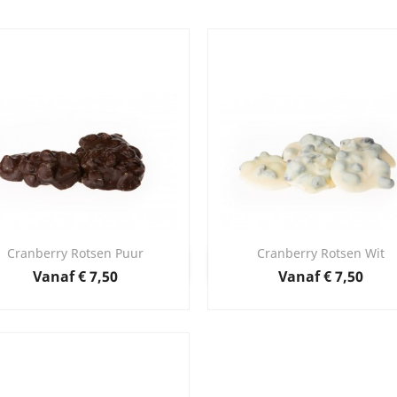
Cranberry Rotsen Puur
Cranberry Rotsen Wit
Snel bekijken
Snel bekijken


Prijs
Prijs
Vanaf
€ 7,50
Vanaf
€ 7,50