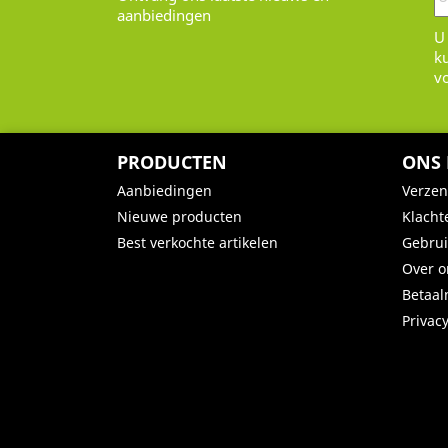
aanbiedingen
U
k
v
PRODUCTEN
ONS 
Aanbiedingen
Verze
Nieuwe producten
Klacht
Best verkochte artikelen
Gebru
Over o
Betaa
Privac