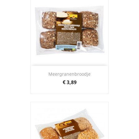
Meergranenbroodje
Prijs
€ 3,89