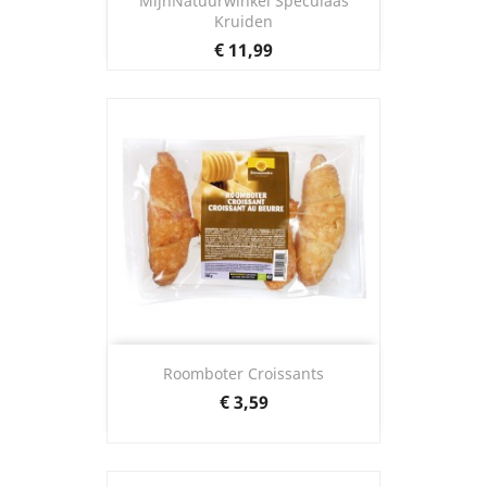
MijnNatuurwinkel Speculaas
Kruiden
Prijs
€ 11,99
Roomboter Croissants
Prijs
€ 3,59