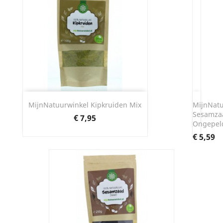
MijnNatuurwinkel Kipkruiden Mix
MijnNatu
Sesamza
Prijs
€ 7,95
Ongepel
Prijs
€ 5,59