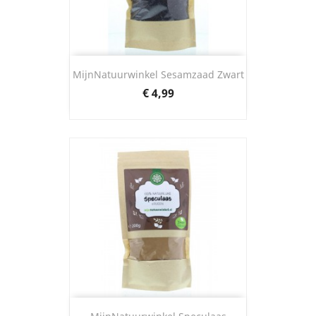
MijnNatuurwinkel Sesamzaad Zwart
Prijs
€ 4,99