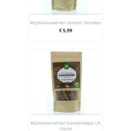
MijnNatuurwinkel Gember Gemalen
Prijs
€ 5,99
MijnNatuurwinkel Kaneelstokjes Uit
Ceylon