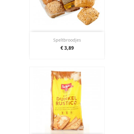
Speltbroodjes
Prijs
€ 3,89