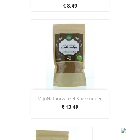
Prijs
€ 8,49
MijnNatuurwinkel Koekkruiden
Prijs
€ 13,49