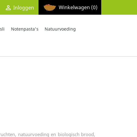

Winkelwagen
(0)
Inloggen
li
Notenpasta's
Natuurvoeding
vruchten, natuurvoeding en biologisch brood,