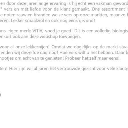
ie en door deze jarenlange ervaring is hij echt een vakman gewor
ak'' vers en met liefde voor de klant gemaakt. Ons assortimen
ze noten rauw en branden we ze vers op onze markten, maar zo 
teren. Lekker smaakvol en ook nog eens gezond!
s eigen merk: ViTiV, voed je goed! Dit is een volledig biologisc
nnenkort ook aan deze webshop toevoegen.
or al onze lekkernijen! Omdat we dagelijks op de markt staa
zenden wij diezelfde dag nog! Hoe vers wilt u het hebben. Daar 
 nootjes om echt van te genieten! Probeer het zelf maar eens!
 Hier zijn wij al jaren het vertrouwde gezicht voor vele klanten
)