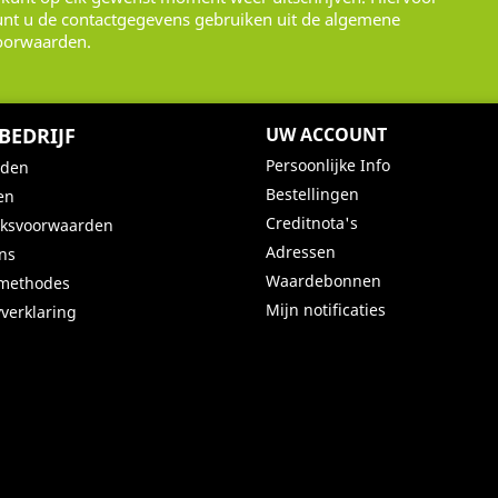
unt u de contactgegevens gebruiken uit de algemene
oorwaarden.
BEDRIJF
UW ACCOUNT
Persoonlijke Info
nden
Bestellingen
en
Creditnota's
iksvoorwaarden
Adressen
ns
Waardebonnen
lmethodes
Mijn notificaties
yverklaring