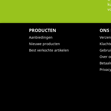
k
v
PRODUCTEN
ONS 
Aanbiedingen
Verze
Nieuwe producten
Klacht
Best verkochte artikelen
Gebru
Over o
Betaa
Privac