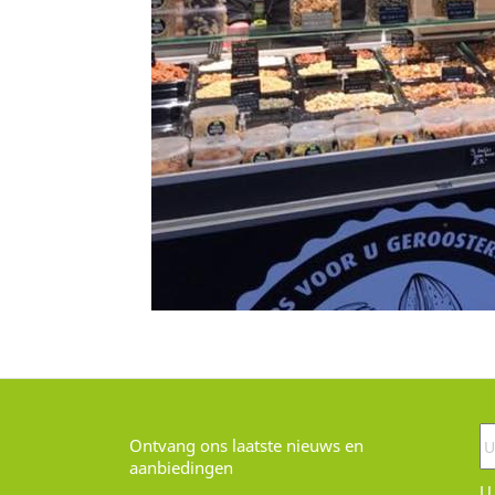
Ontvang ons laatste nieuws en
aanbiedingen
U