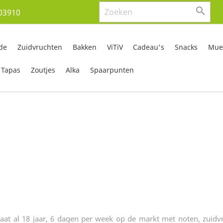

03910
de
Zuidvruchten
Bakken
ViTiV
Cadeau's
Snacks
Mues
Tapas
Zoutjes
Alka
Spaarpunten
 staat al 18 jaar, 6 dagen per week op de markt met noten, zuid