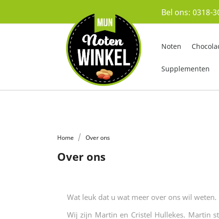
Bel ons:
0318-3
Noten
Chocola
Supplementen
Home
Over ons
Over ons
Wat leuk dat u wat meer over ons wil weten.
Wij zijn Martin en Cristel Hullekes. Martin