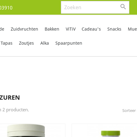

03910
de
Zuidvruchten
Bakken
ViTiV
Cadeau's
Snacks
Mues
Tapas
Zoutjes
Alka
Spaarpunten
TZUREN
jn 2 producten.
Sorteer