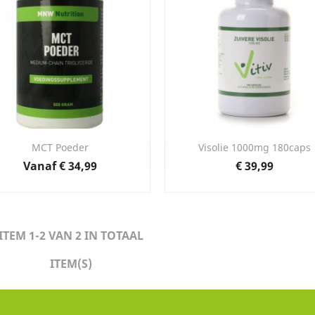
MCT Poeder
Visolie 1000mg 180caps
Snel bekijken
Snel bekijken


Prijs
Prijs
Vanaf
€ 34,99
€ 39,99
ITEM 1-2 VAN 2 IN TOTAAL
ITEM(S)