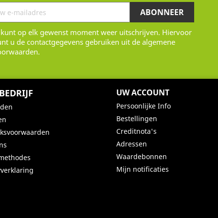
 kunt op elk gewenst moment weer uitschrijven. Hiervoor
unt u de contactgegevens gebruiken uit de algemene
oorwaarden.
BEDRIJF
UW ACCOUNT
Persoonlijke Info
nden
Bestellingen
en
Creditnota's
iksvoorwaarden
Adressen
ns
Waardebonnen
lmethodes
Mijn notificaties
yverklaring