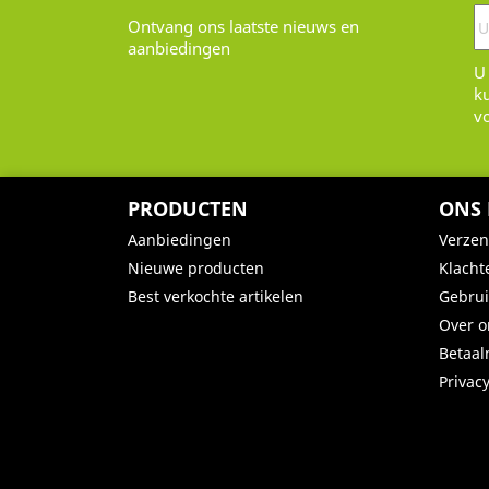
Ontvang ons laatste nieuws en
aanbiedingen
U
k
v
PRODUCTEN
ONS 
Aanbiedingen
Verze
Nieuwe producten
Klacht
Best verkochte artikelen
Gebru
Over o
Betaa
Privac