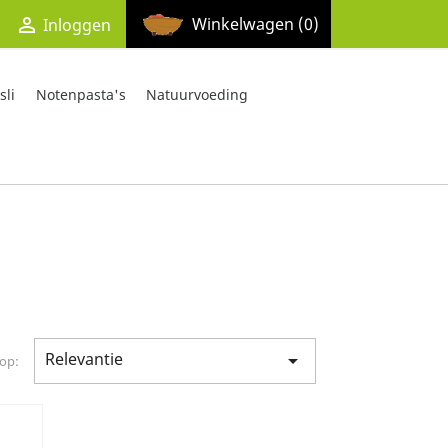

Winkelwagen
(0)
Inloggen
li
Notenpasta's
Natuurvoeding
Relevantie

 op: