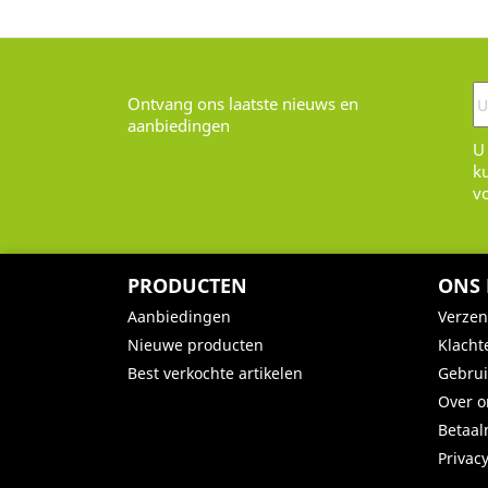
Ontvang ons laatste nieuws en
aanbiedingen
U
k
v
PRODUCTEN
ONS 
Aanbiedingen
Verze
Nieuwe producten
Klacht
Best verkochte artikelen
Gebru
Over o
Betaa
Privac