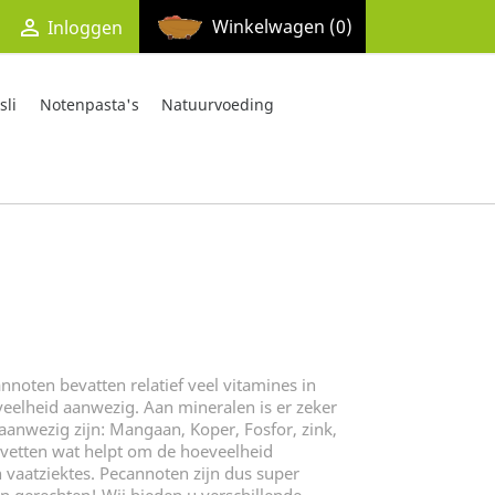

Winkelwagen
(0)
Inloggen
li
Notenpasta's
Natuurvoeding
noten bevatten relatief veel vitamines in
eveelheid aanwezig. Aan mineralen is er zeker
anwezig zijn: Mangaan, Koper, Fosfor, zink,
vetten wat helpt om de hoeveelheid
n vaatziektes. Pecannoten zijn dus super