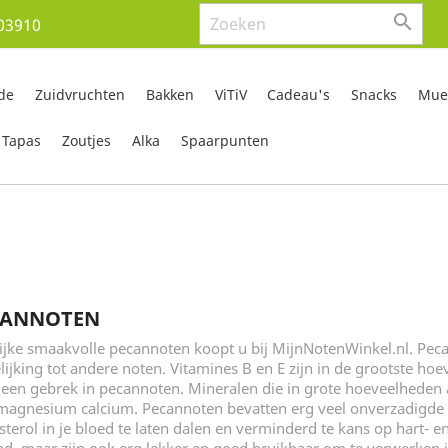

03910
de
Zuidvruchten
Bakken
ViTiV
Cadeau's
Snacks
Mues
Tapas
Zoutjes
Alka
Spaarpunten
CANNOTEN
ijke smaakvolle pecannoten koopt u bij MijnNotenWinkel.nl. Pecan
lijking tot andere noten. Vitamines B en E zijn in de grootste ho
een gebrek in pecannoten. Mineralen die in grote hoeveelheden a
 magnesium calcium. Pecannoten bevatten erg veel onverzadigde 
sterol in je bloed te laten dalen en verminderd te kans op hart- e