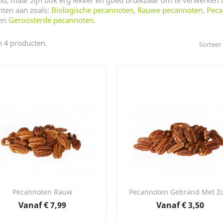
d, maar zijn ook erg lekker en goed bruikbaar om te verwerken i
nten aan zoals:
Biologische pecannoten
,
Rauwe pecannoten
,
Peca
en
Geroosterde pecannoten
.
jn 4 producten.
Sorteer
Pecannoten Rauw
Pecannoten Gebrand Met Z
Snel bekijken
Snel bekijken


Prijs
Prijs
Vanaf
€ 7,99
Vanaf
€ 3,50