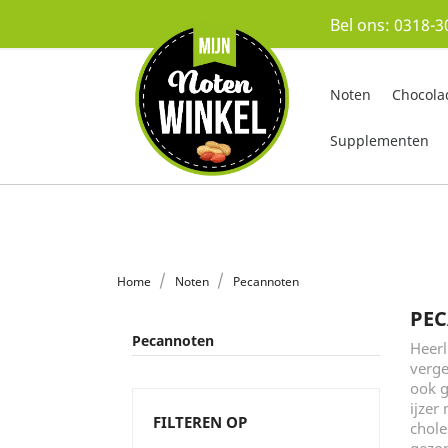
Bel ons:
0318-3
Noten
Chocola
Supplementen
Home
Noten
Pecannoten
PE
Pecannoten
Heerl
verge
ook g
ijzer
FILTEREN OP
chole