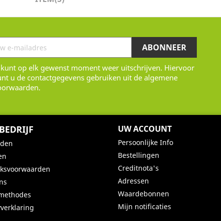
 kunt op elk gewenst moment weer uitschrijven. Hiervoor
unt u de contactgegevens gebruiken uit de algemene
oorwaarden.
BEDRIJF
UW ACCOUNT
Persoonlijke Info
nden
Bestellingen
en
Creditnota's
iksvoorwaarden
Adressen
ns
Waardebonnen
lmethodes
Mijn notificaties
yverklaring