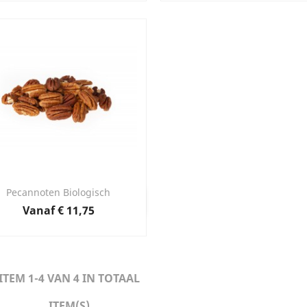
Pecannoten Biologisch
Snel bekijken

Prijs
Vanaf
€ 11,75
ITEM 1-4 VAN 4 IN TOTAAL
ITEM(S)