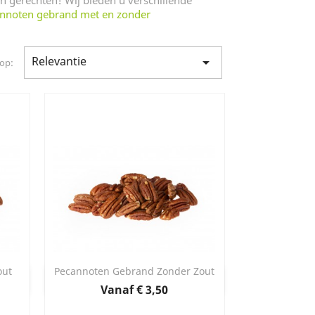
n gerechten! Wij bieden u verschillende
nnoten gebrand met en zonder
Relevantie

 op:
out
Pecannoten Gebrand Zonder Zout
Snel bekijken

Prijs
Vanaf
€ 3,50