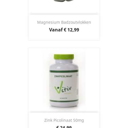
Magnesium Badzoutvlokken
Prijs
Vanaf
€ 12,99
Zink Picolinaat 50mg
Prijs
€ 24,99