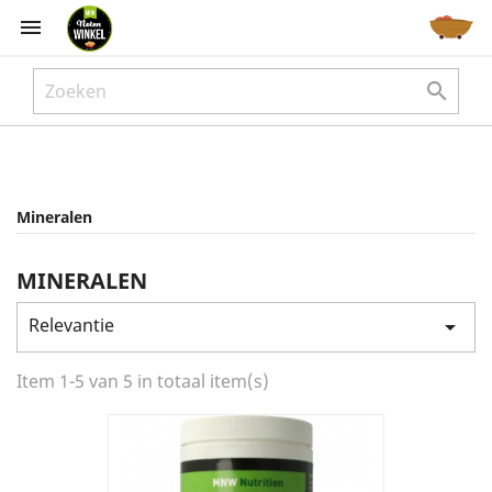



Mineralen
MINERALEN
Relevantie

Item 1-5 van 5 in totaal item(s)