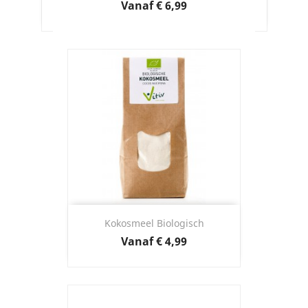
Prijs
Vanaf
€ 6,99
Kokosmeel Biologisch
Prijs
Vanaf
€ 4,99