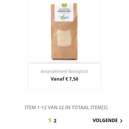
Amandelmeel Biologisch
Prijs
Vanaf
€ 7,50
ITEM 1-12 VAN 22 IN TOTAAL ITEM(S)
1
VOLGENDE

2