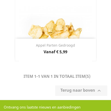
Appel Parten Gedroogd
Prijs
Vanaf
€ 5,99
ITEM 1-1 VAN 1 IN TOTAAL ITEM(S)
Terug naar boven

Ontvang ons laatste nieuws en aanbiedingen