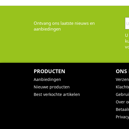
Ontvang ons laatste nieuws en
aanbiedingen
U
k
v
PRODUCTEN
ONS 
Aanbiedingen
Verze
Nieuwe producten
Klacht
Best verkochte artikelen
Gebru
Over o
Betaa
Privac