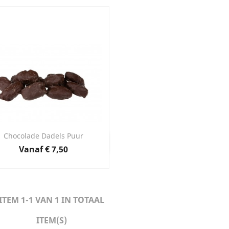
Chocolade Dadels Puur
Snel bekijken

Prijs
Vanaf
€ 7,50
ITEM 1-1 VAN 1 IN TOTAAL
ITEM(S)