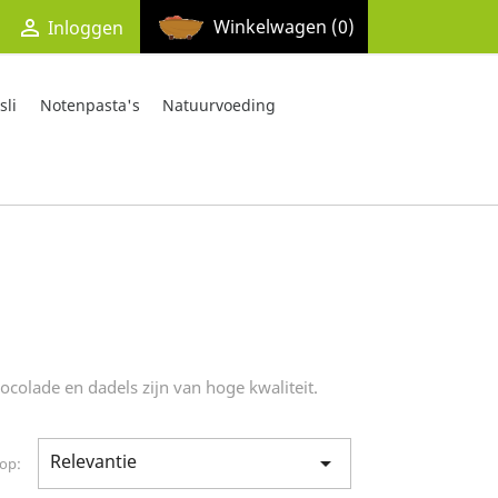

Winkelwagen
(0)
Inloggen
li
Notenpasta's
Natuurvoeding
ocolade en dadels zijn van hoge kwaliteit.
Relevantie

 op: