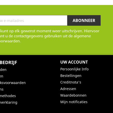
 kunt op elk gewenst moment weer uitschrijven. Hiervoor
unt u de contactgegevens gebruiken uit de algemene
oorwaarden.
BEDRIJF
UW ACCOUNT
Persoonlijke Info
nden
Bestellingen
en
Creditnota's
iksvoorwaarden
Adressen
ns
Waardebonnen
lmethodes
Mijn notificaties
yverklaring