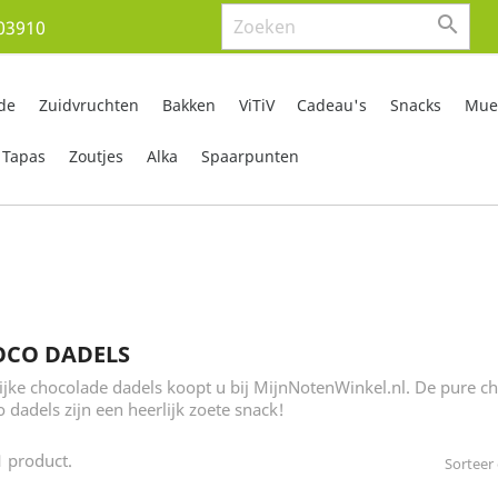

03910
de
Zuidvruchten
Bakken
ViTiV
Cadeau's
Snacks
Mues
Tapas
Zoutjes
Alka
Spaarpunten
OCO DADELS
ijke chocolade dadels koopt u bij MijnNotenWinkel.nl. De pure ch
 dadels zijn een heerlijk zoete snack!
 1 product.
Sorteer