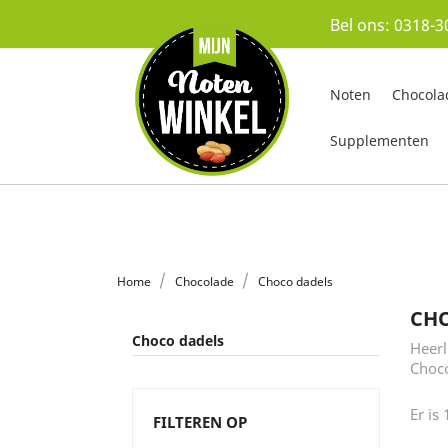
Bel ons:
0318-3
Noten
Chocola
Supplementen
Home
Chocolade
Choco dadels
CH
Choco dadels
Heerl
Choco
Er is
FILTEREN OP